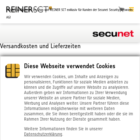
Herzlich willkommen im Shop von REINER SCT exklusiv für Kunden der Secunet Security Networks
AG!
Versandkosten und Lieferzeiten
Land
Porto und Verpackung
Lieferzeit
Diese Webseite verwendet Cookies
Deutschland
6,95€
1-2 Tage
Belgien, Dänemark, Luxemburg,
20,67€
1-2 Tage
Wir verwenden Cookies, um Inhalte und Anzeigen zu
personalisieren, Funktionen für soziale Medien anbieten zu
Niederlande, Österreich,
können und die Zugriffe auf unsere Website zu analysieren.
Tschechische Republik
Außerdem geben wir Informationen zu Ihrer Verwendung
unserer Website an unsere Partner für soziale Medien,
Liechtenstein, Schweiz, UK
31,27€
1-3 Tage
Werbung und Analysen weiter. Unsere Partner führen diese
Frankreich
20,67€
1-3 Tage
Informationen möglicherweise mit weiteren Daten
Italien, Polen, Slowakei,
zusammen, die Sie ihnen bereitgestellt haben oder die sie im
21,15€
2-4 Tage
Rahmen Ihrer Nutzung der Dienste gesammelt haben.
Ungarn
Weitere Informationen finden Sie in unserer
Schweden, Spanien
21,87€
2-4 Tage
Datenschutzerklärung
.
Estland
21,87€
3-4 Tage