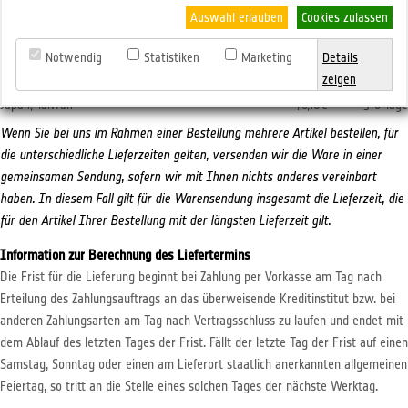
Island, Rumänien
33,32€
3-4 Tage
Auswahl erlauben
Cookies zulassen
Indien
76,18€
2-7 Tage
Notwendig
Statistiken
Marketing
Details
Kanarische Inseln
76,18€
3-9 Tage
zeigen
USA
76,18€
3-6 Tage
Japan, Taiwan
76,18€
3-6 Tage
Wenn Sie bei uns im Rahmen einer Bestellung mehrere Artikel bestellen, für
die unterschiedliche Lieferzeiten gelten, versenden wir die Ware in einer
gemeinsamen Sendung, sofern wir mit Ihnen nichts anderes vereinbart
haben. In diesem Fall gilt für die Warensendung insgesamt die Lieferzeit, die
für den Artikel Ihrer Bestellung mit der längsten Lieferzeit gilt.
Information zur Berechnung des Liefertermins
Die Frist für die Lieferung beginnt bei Zahlung per Vorkasse am Tag nach
Erteilung des Zahlungsauftrags an das überweisende Kreditinstitut bzw. bei
anderen Zahlungsarten am Tag nach Vertragsschluss zu laufen und endet mit
dem Ablauf des letzten Tages der Frist. Fällt der letzte Tag der Frist auf einen
Samstag, Sonntag oder einen am Lieferort staatlich anerkannten allgemeinen
Feiertag, so tritt an die Stelle eines solchen Tages der nächste Werktag.