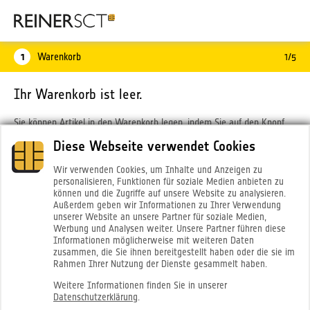
1
Warenkorb
1/5
Ihr Warenkorb ist leer.
Sie können Artikel in den Warenkorb legen, indem Sie auf den Knopf
"Bestellen" bei den jeweiligen Artikeln klicken. Wenn Sie einen
Diese Webseite verwendet Cookies
Geschenkgutschein einlösen wollen, so werden Sie vor dem Bezahlen
Wir verwenden Cookies, um Inhalte und Anzeigen zu
nach dem Gutscheincode gefragt.
personalisieren, Funktionen für soziale Medien anbieten zu
können und die Zugriffe auf unsere Website zu analysieren.
Die Artikel in Ihrem Einkaufswagen werden nach dem Schließen des
Außerdem geben wir Informationen zu Ihrer Verwendung
Webbrowsers gelöscht.
unserer Website an unsere Partner für soziale Medien,
Werbung und Analysen weiter. Unsere Partner führen diese
Informationen möglicherweise mit weiteren Daten
zusammen, die Sie ihnen bereitgestellt haben oder die sie im
EINKAUF FORTSETZEN
Rahmen Ihrer Nutzung der Dienste gesammelt haben.
Weitere Informationen finden Sie in unserer
Datenschutzerklärung
.