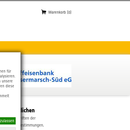
Warenkorb (0)
nen für
alysieren.
n unsere
ren diese
ammelt
rantwortlichen
die Vorschriften der
 zulassen
 Datenschutzbestimmungen.