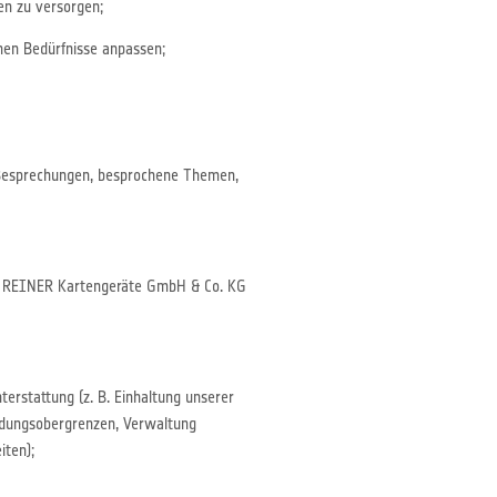
en zu versorgen;
hen Bedürfnisse anpassen;
/Besprechungen, besprochene Themen,
on REINER Kartengeräte GmbH & Co. KG
erstattung (z. B. Einhaltung unserer
endungsobergrenzen, Verwaltung
iten);