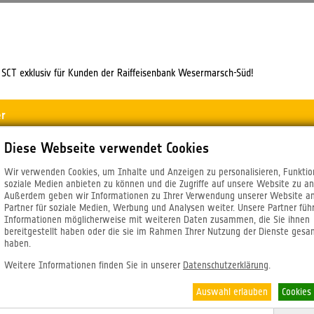
SCT exklusiv für Kunden der Raiffeisenbank Wesermarsch-Süd!
er
Diese Webseite verwendet Cookies
Wir verwenden Cookies, um Inhalte und Anzeigen zu personalisieren, Funktio
soziale Medien anbieten zu können und die Zugriffe auf unsere Website zu an
Außerdem geben wir Informationen zu Ihrer Verwendung unserer Website a
Partner für soziale Medien, Werbung und Analysen weiter. Unsere Partner füh
Informationen möglicherweise mit weiteren Daten zusammen, die Sie ihnen
bereitgestellt haben oder die sie im Rahmen Ihrer Nutzung der Dienste ges
-Shop
haben.
ng personenbezogener Daten und Kontaktdaten des Ve
Weitere Informationen finden Sie in unserer
Datenschutzerklärung
.
immt Ihre berechtigten Belange des Datenschutzes sehr ernst und beachtet 
Auswahl erlauben
Cookies
 Telemediengesetzes und auch ggf. die Vorschriften weiterer anwendbarer