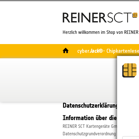
Herzlich willkommen im Shop von REINER 
cyber
Jack
®- Chipkartenles
Datenschutzerklärung Online
Information über die Erhebu
REINER SCT Kartengeräte GmbH & Co. KG n
Datenschutzgrundverordnung (DSGVO), des