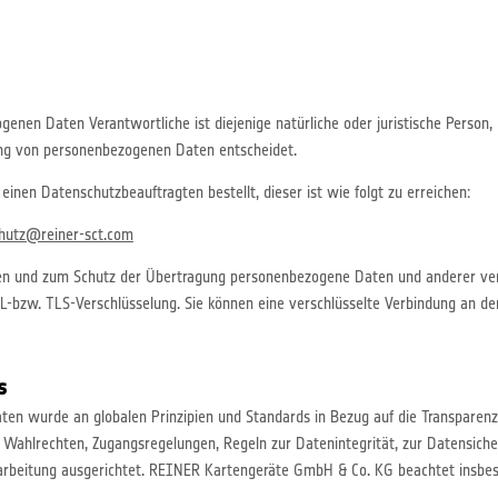
genen Daten Verantwortliche ist diejenige natürliche oder juristische Person
ung von personenbezogenen Daten entscheidet.
einen Datenschutzbeauftragten bestellt, dieser ist wie folgt zu erreichen:
hutz@reiner-sct.com
en und zum Schutz der Übertragung personenbezogene Daten und anderer vertr
L-bzw. TLS-Verschlüsselung. Sie können eine verschlüsselte Verbindung an der
s
n wurde an globalen Prinzipien und Standards in Bezug auf die Transparen
Wahlrechten, Zugangsregelungen, Regeln zur Datenintegrität, zur Datensiche
rbeitung ausgerichtet. REINER Kartengeräte GmbH & Co. KG beachtet insbe