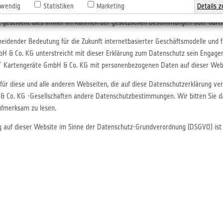
wendig
Statistiken
Marketing
Details z
eht mit den von Ihnen übermittelten Daten sorgfältig und gewissenhaft um.
, geschieht dies immer im Rahmen der gesetzlichen Bestimmungen oder durch 
heidender Bedeutung für die Zukunft internetbasierter Geschäftsmodelle und f
 & Co. KG unterstreicht mit dieser Erklärung zum Datenschutz sein Engagem
T Kartengeräte GmbH & Co. KG mit personenbezogenen Daten auf dieser Web
 für diese und alle anderen Webseiten, die auf diese Datenschutzerklärung v
Co. KG -Gesellschaften andere Datenschutzbestimmungen. Wir bitten Sie dah
fmerksam zu lesen.
ng auf dieser Website im Sinne der Datenschutz-Grundverordnung (DSGVO) is