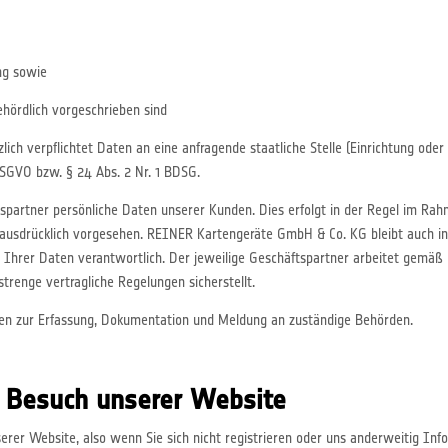
ng sowie
ehördlich vorgeschrieben sind
lich verpflichtet Daten an eine anfragende staatliche Stelle (Einrichtung ode
 DSGVO bzw. § 24 Abs. 2 Nr. 1 BDSG.
spartner persönliche Daten unserer Kunden. Dies erfolgt in der Regel im Rahm
h ausdrücklich vorgesehen. REINER Kartengeräte GmbH & Co. KG bleibt auch i
tz Ihrer Daten verantwortlich. Der jeweilige Geschäftspartner arbeitet gem
renge vertragliche Regelungen sicherstellt.
chten zur Erfassung, Dokumentation und Meldung an zuständige Behörden.
 Besuch unserer Website
erer Website, also wenn Sie sich nicht registrieren oder uns anderweitig Inf