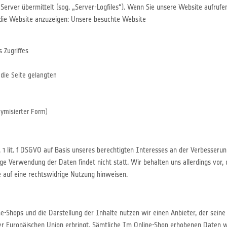
Server übermittelt (sog. „Server-Logfiles“). Wenn Sie unsere Website aufrufen
 die Website anzuzeigen: Unsere besuchte Website
 Zugriffes
e
 die Seite gelangten
ymisierter Form)
 1 lit. f DSGVO auf Basis unseres berechtigten Interesses an der Verbesserung
 Verwendung der Daten findet nicht statt. Wir behalten uns allerdings vor, d
e auf eine rechtswidrige Nutzung hinweisen.
e-Shops und die Darstellung der Inhalte nutzen wir einen Anbieter, der sein
r Europäischen Union erbringt. Sämtliche Im Online-Shop erhobenen Daten we