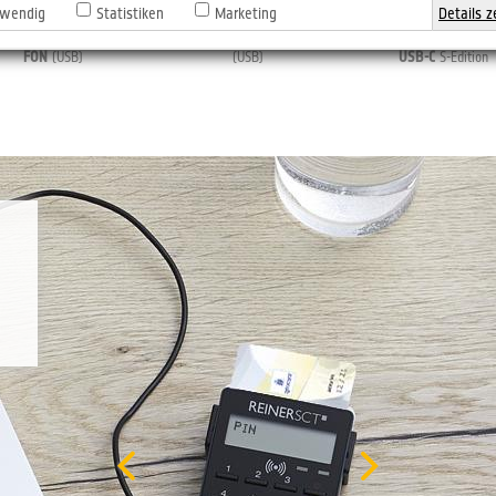
wendig
Statistiken
Marketing
Details z
®
®
®
er
Jack
RFID komfort
cyber
Jack
RFID standard
cyber
Jack
RFID kom
FON
(USB)
(USB)
USB-C
S-Edition