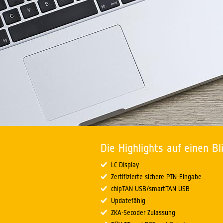
Die Highlights auf einen Bl
LC-Display
Zertifizierte sichere PIN-Eingabe
chipTAN USB/smartTAN USB
Updatefähig
ZKA-Secoder Zulassung