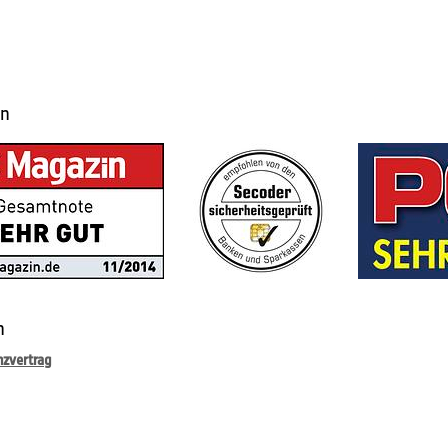
en
n
nzvertrag