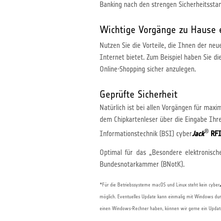
Banking nach den strengen Sicherheitssta
Wichtige Vorgänge zu Hause 
Nutzen Sie die Vorteile, die Ihnen der ne
Internet bietet. Zum Beispiel haben Sie d
Online-Shopping sicher anzulegen.
Geprüfte Sicherheit
Natürlich ist bei allen Vorgängen für maxi
dem Chipkartenleser über die Eingabe Ihre
®
Informationstechnik (BSI) cyber
Jack
RFI
Optimal für das „Besondere elektronisc
Bundesnotarkammer (BNotK).
*Für die Betriebssysteme macOS und Linux steht kein cyber
möglich. Eventuelles Update kann einmalig mit Windows durc
einen Windows-Rechner haben, können wir gerne ein Update/