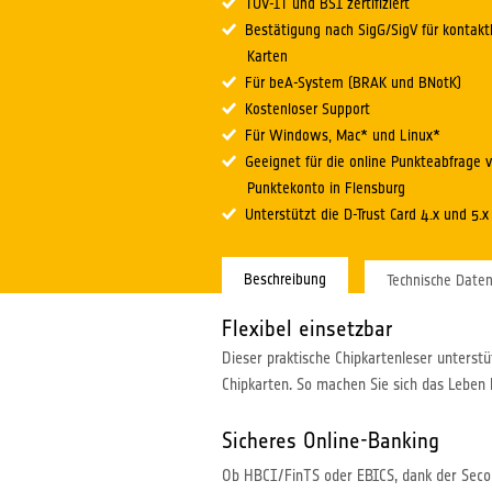
TÜV-IT und BSI zertifiziert
Bestätigung nach SigG/SigV für kontak
Karten
Für beA-System (BRAK und BNotK)
Kostenloser Support
Für Windows, Mac* und Linux*
Geeignet für die online Punkteabfrage 
Punktekonto in Flensburg
Unterstützt die D-Trust Card 4.x und 5.x
Beschreibung
Technische Date
Flexibel einsetzbar
Dieser praktische Chipkartenleser unters
Chipkarten. So machen Sie sich das Leben l
Sicheres Online-Banking
Ob HBCI/FinTS oder EBICS, dank der Secod