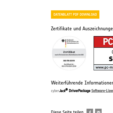
DATENBLATT PDF DOWNLOAD
Zertifikate und Auszeichnung
Weiterführende Informatione
®
cyber
Jack
DriverPackage
Software-Lize
Diese Seite teilen