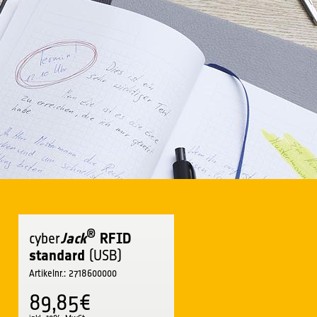
®
cyber
Jack
RFID
standard
(USB)
Artikelnr.: 2718600000
89,85€