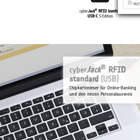
Not
®
®
cyber
Jack
RFID standard
cyber
Jack
RFID komfort
cyb
(USB)
USB-C
S-Edition
®
cyber
Jack
RFID
standard
(USB)
Chipkartenleser für Online-Banking
und den neuen Personalausweis