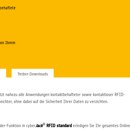
tbehaftete
von Ihrem
n
Treiber-Downloads
tützt nahezu alle Anwendungen kontaktbehafteter sowie kontaktloser RFID-
eichter, ohne dabei auf die Sicherheit Ihrer Daten zu verzichten.
®
er-Funktion in cyber
Jack
RFID standard
erledigen Sie Ihr gesamtes Online