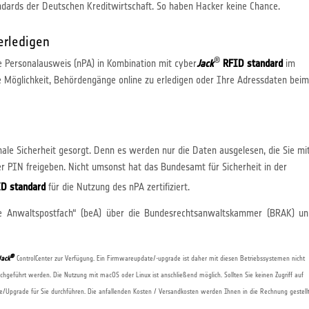
ndards der Deutschen Kreditwirtschaft. So haben Hacker keine Chance.
erledigen
®
ue Personalausweis (nPA) in Kombination mit cyber
Jack
RFID standard
im
ie Möglichkeit, Behördengänge online zu erledigen oder Ihre Adressdaten beim
male Sicherheit gesorgt. Denn es werden nur die Daten ausgelesen, die Sie mi
r PIN freigeben. Nicht umsonst hat das Bundesamt für Sicherheit in der
D standard
für die Nutzung des nPA zertifiziert.
he Anwaltspostfach“ (beA) über die Bundesrechtsanwaltskammer (BRAK) un
®
Jack
ControlCenter zur Verfügung. Ein Firmwareupdate/-upgrade ist daher mit diesen Betriebssystemen nicht
hgeführt werden. Die Nutzung mit macOS oder Linux ist anschließend möglich. Sollten Sie keinen Zugriff auf
Upgrade für Sie durchführen. Die anfallenden Kosten / Versandkosten werden Ihnen in die Rechnung gestellt