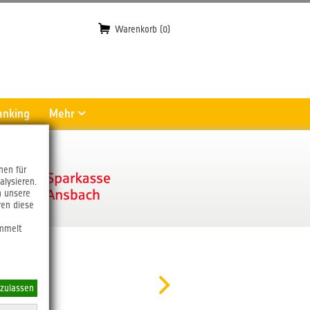
Warenkorb (0)
anking
Mehr
nen für
alysieren.
n unsere
ren diese
ammelt
 zulassen