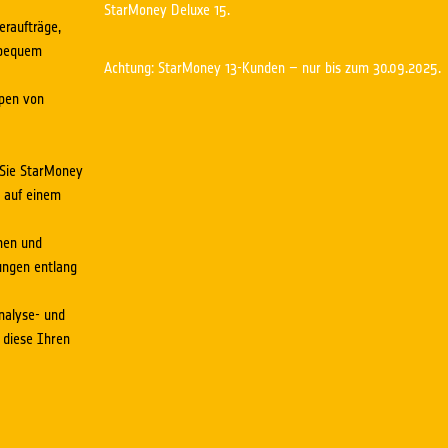
StarMoney Deluxe 15.
eraufträge,
 bequem
Achtung: StarMoney 13-Kunden – nur bis zum 30.09.2025.
ppen von
 Sie StarMoney
d auf einem
ehen und
ungen entlang
Analyse- und
 diese Ihren