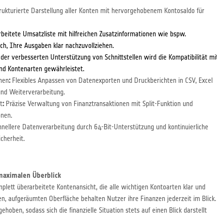
rukturierte Darstellung aller Konten mit hervorgehobenem Kontosaldo für
rbeitete Umsatzliste mit hilfreichen Zusatzinformationen wie bspw.
h, Ihre Ausgaben klar nachzuvollziehen.
er verbesserten Unterstützung von Schnittstellen wird die Kompatibilität mi
nd Kontenarten gewährleistet.
nen
:
Flexibles Anpassen von Datenexporten und Druckberichten in CSV, Excel
und Weiterverarbeitung.
t
:
Präzise Verwaltung von Finanztransaktionen mit Split-Funktion und
onen.
nellere Datenverarbeitung durch 64-Bit-Unterstützung und kontinuierliche
cherheit.
 maximalen Überblick
lett überarbeitete Kontenansicht, die alle wichtigen Kontoarten klar und
uen, aufgeräumten Oberfläche behalten Nutzer ihre Finanzen jederzeit im Blick.
hoben, sodass sich die finanzielle Situation stets auf einen Blick darstellt