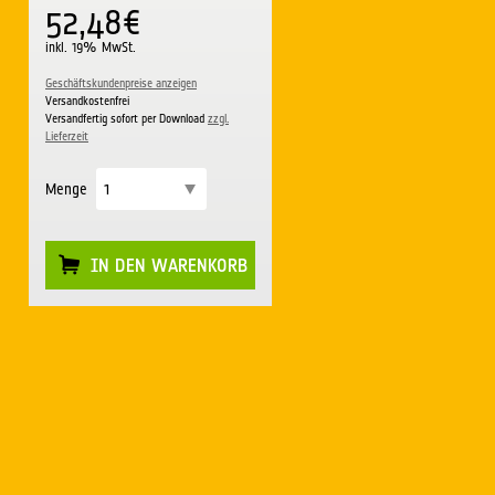
52,48€
inkl. 19% MwSt.
Geschäftskundenpreise anzeigen
Versandkostenfrei
Versandfertig sofort per Download
zzgl.
Lieferzeit
Menge
IN DEN WARENKORB