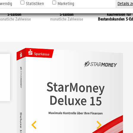
wendig
Statistiken
Marketing
Details z
StarMoney Basic
StarMoney Deluxe
StarMoney 15 Delu
S-Edition
S-Edition
Kaufversion für
onatliche Zahlweise
monatliche Zahlweise
Bestandskunden S-Edi