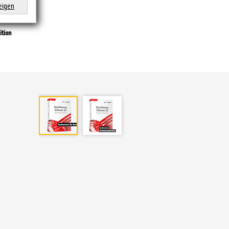
eigen
xe
tion