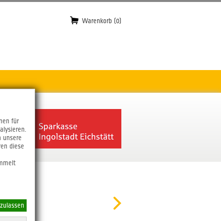
Warenkorb (0)
nen für
alysieren.
n unsere
ren diese
ammelt
 zulassen