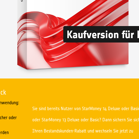
ick
 Anwendung:
Sie sind bereits Nutzer von StarMoney 14 Deluxe oder Basi
cher oder
oder StarMoney 13 Deluxe oder Basic? Dann sichern Sie sic
Ihren Bestandskunden-Rabatt und wechseln Sie jetzt zu
erden