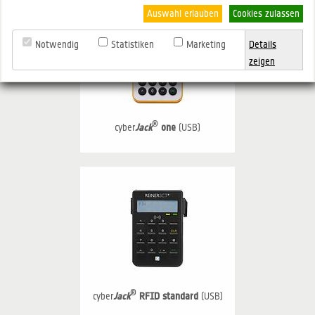
Auswahl erlauben
Cookies zulassen
Notwendig
Statistiken
Marketing
Details
zeigen
®
cyber
Jack
one
(USB)
®
cyber
Jack
RFID standard
(USB)