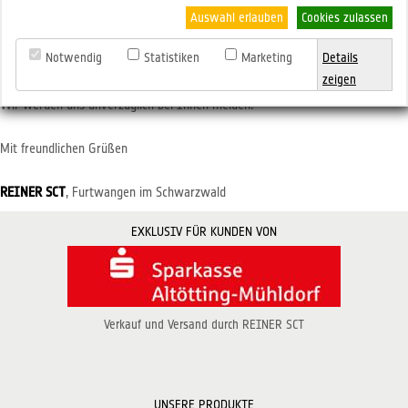
Telefax: +49 (7723) 5056-778
Auswahl erlauben
Cookies zulassen
Notwendig
Statistiken
Marketing
Details
oder schreiben Sie eine E-Mail an unseren
Service.
zeigen
Wir werden uns unverzüglich bei Ihnen melden.
Mit freundlichen Grüßen
REINER
SCT
, Furtwangen im Schwarzwald
EXKLUSIV FÜR KUNDEN VON
Verkauf und Versand durch REINER SCT
UNSERE PRODUKTE