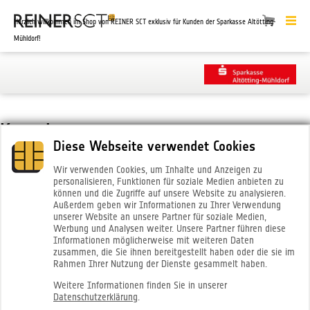
Herzlich willkommen im Shop von REINER SCT exklusiv für Kunden der Sparkasse Altötting-
Mühldorf!
Kontakt
Diese Webseite verwendet Cookies
Sehr geehrte Kundin,
Wir verwenden Cookies, um Inhalte und Anzeigen zu
sehr geehrter Kunde,
personalisieren, Funktionen für soziale Medien anbieten zu
können und die Zugriffe auf unsere Website zu analysieren.
Außerdem geben wir Informationen zu Ihrer Verwendung
für Ihren Besuch in unserem Shop bedanken wir uns ganz herzlich bei Ihnen!
unserer Website an unsere Partner für soziale Medien,
Werbung und Analysen weiter. Unsere Partner führen diese
Falls Sie weitergehende Fragen zu den Produkten bzw. zu Ihrer bereits
Informationen möglicherweise mit weiteren Daten
zusammen, die Sie ihnen bereitgestellt haben oder die sie im
getätigten Bestellung haben, stehen wir Ihnen gerne zur Verfügung. Sie
Rahmen Ihrer Nutzung der Dienste gesammelt haben.
erreichen uns unter:
Weitere Informationen finden Sie in unserer
Datenschutzerklärung
.
Telefon: +49 (7723) 5056-0