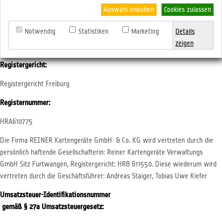
+49 (7723) 5056-778
Auswahl erlauben
Cookies zulassen
E-Mail:
Notwendig
Statistiken
Marketing
Details
zeigen
mail@reiner-sct.com
Registergericht:
Registergericht Freiburg
Registernummer:
HRA610775
Die Firma REINER Kartengeräte GmbH & Co. KG wird vertreten durch die
persönlich haftende Gesellschafterin: Reiner Kartengeräte Verwaltungs
GmbH Sitz Furtwangen, Registergericht: HRB 611550. Diese wiederum wird
vertreten durch die Geschäftsführer: Andreas Staiger, Tobias Uwe Kiefer
Umsatzsteuer-Identifikationsnummer
gemäß § 27a Umsatzsteuergesetz: