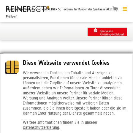
Herzlich willkommen im Shop von REINER SCT exklusiv für Kunden der Sparkasse Altötting-
Mühldorf!
Impressum
Diese Webseite verwendet Cookies
Anbieter:
Wir verwenden Cookies, um Inhalte und Anzeigen zu
personalisieren, Funktionen für soziale Medien anbieten zu
REINER Kartengeräte GmbH & Co. KG
können und die Zugriffe auf unsere Website zu analysieren.
Baumannstr. 16-18
Außerdem geben wir Informationen zu Ihrer Verwendung
D-78120 Furtwangen
unserer Website an unsere Partner für soziale Medien,
Werbung und Analysen weiter. Unsere Partner führen diese
Informationen möglicherweise mit weiteren Daten
Telefon:
zusammen, die Sie ihnen bereitgestellt haben oder die sie im
Rahmen Ihrer Nutzung der Dienste gesammelt haben.
+49 (7723) 5056-0
Weitere Informationen finden Sie in unserer
Telefax:
Datenschutzerklärung
.