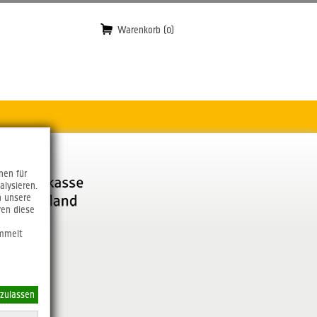
Warenkorb (0)
nen für
alysieren.
n unsere
ren diese
ammelt
 zulassen