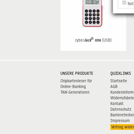
Not
®
cyber
Jack
one
(USB)
UNSERE PRODUKTE
QUICKLINKS
Chipkartenleser für
Startseite
Online-Banking
AGB
TAN-Generatoren
Kundeninform
Widerrufsbel
Kontakt
Datenschutz
Barrierefreihei
Impressum
Vertrag wider