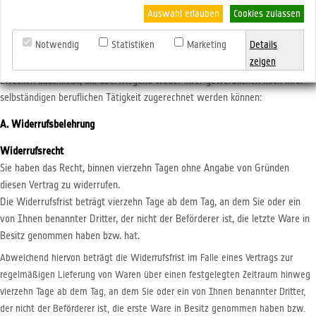
Lieferung von Waren
Auswahl erlauben
Cookies zulassen
Verbrauchern, deren Vertragserklärung auf einen Vertrag zur Lieferung von
Notwendig
Statistiken
Marketing
Details
Waren gerichtet ist, steht ein Widerrufsrecht nach folgender Maßgabe zu,
zeigen
wobei Verbraucher jede natürliche Person ist, die ein Rechtsgeschäft zu
Zwecken abschließt, die überwiegend weder ihrer gewerblichen noch ihrer
selbständigen beruflichen Tätigkeit zugerechnet werden können:
A. Widerrufsbelehrung
Widerrufsrecht
Sie haben das Recht, binnen vierzehn Tagen ohne Angabe von Gründen
diesen Vertrag zu widerrufen.
Die Widerrufsfrist beträgt vierzehn Tage ab dem Tag, an dem Sie oder ein
von Ihnen benannter Dritter, der nicht der Beförderer ist, die letzte Ware in
Besitz genommen haben bzw. hat.
Abweichend hiervon beträgt die Widerrufsfrist im Falle eines Vertrags zur
regelmäßigen Lieferung von Waren über einen festgelegten Zeitraum hinweg
vierzehn Tage ab dem Tag, an dem Sie oder ein von Ihnen benannter Dritter,
der nicht der Beförderer ist, die erste Ware in Besitz genommen haben bzw.