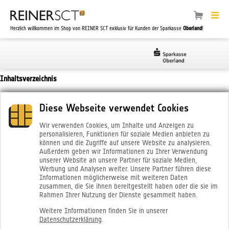
Herzlich willkommen im Shop von REINER SCT exklusiv für Kunden der Sparkasse
Oberland
!
Inhaltsverzeichnis
1. Widerrufsbelehrung für Verträge zur Lieferung von Waren
Diese Webseite verwendet Cookies
2. Widerrufsbelehrung für Verträge über die Lieferung von nicht auf einem
Wir verwenden Cookies, um Inhalte und Anzeigen zu
körperlichen Datenträger befindlichen Daten, die in digitaler Form hergestellt
personalisieren, Funktionen für soziale Medien anbieten zu
und bereitgestellt werden
können und die Zugriffe auf unsere Website zu analysieren.
Außerdem geben wir Informationen zu Ihrer Verwendung
unserer Website an unsere Partner für soziale Medien,
Werbung und Analysen weiter. Unsere Partner führen diese
Informationen möglicherweise mit weiteren Daten
zusammen, die Sie ihnen bereitgestellt haben oder die sie im
Rahmen Ihrer Nutzung der Dienste gesammelt haben.
Weitere Informationen finden Sie in unserer
1. Widerrufsbelehrung für Verträge zur
Datenschutzerklärung
.