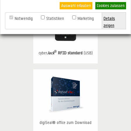
Auswahl erlauben
Cookies zulassen
Notwendig
Statistiken
Marketing
Details
zeigen
®
cyber
Jack
RFID standard
(USB)
digiSeal® office zum Download