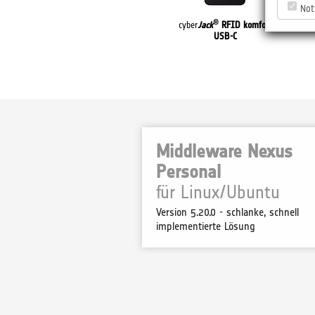
Not
cryptovision SCinterface
®
cyber
Jack
RFID komfort
cyb
für Windows, macOS und
USB-C
Linux
Middleware Nexus
Personal
für Linux/Ubuntu
Version 5.20.0 - schlanke, schnell
implementierte Lösung