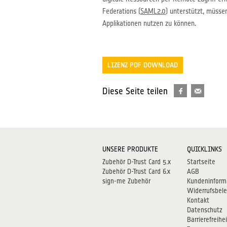
Federations (
SAML2.0
) unterstützt, müsse
Applikationen nutzen zu können.
LIZENZ PDF DOWNLOAD
Diese Seite teilen
UNSERE PRODUKTE
QUICKLINKS
Zubehör D-Trust Card 5.x
Startseite
Zubehör D-Trust Card 6.x
AGB
sign-me Zubehör
Kundeninform
Widerrufsbel
Kontakt
Datenschutz
Barrierefreihei