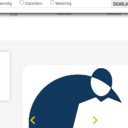
wendig
Statistiken
Marketing
Details z
®
digiSeal® office zum
digiSeal® office pro 
er
Jack
RFID standard
Download
Download
(USB)