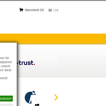
Warenkorb (0)
DE
|
EN
nen für
alysieren.
n unsere
ren diese
ammelt
 zulassen