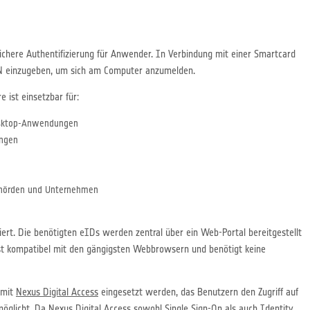
ichere Authentifizierung für Anwender. In Verbindung mit einer Smartcard
IN einzugeben, um sich am Computer anzumelden.
 ist einsetzbar für:
Desktop-Anwendungen
ungen
Behörden und Unternehmen
lliert. Die benötigten eIDs werden zentral über ein Web-Portal bereitgestellt
st kompatibel mit den gängigsten Webbrowsern und benötigt keine
 mit
Nexus Digital Access
eingesetzt werden, das Benutzern den Zugriff auf
möglicht. Da
Nexus Digital Access
sowohl Single Sign-On als auch Identity