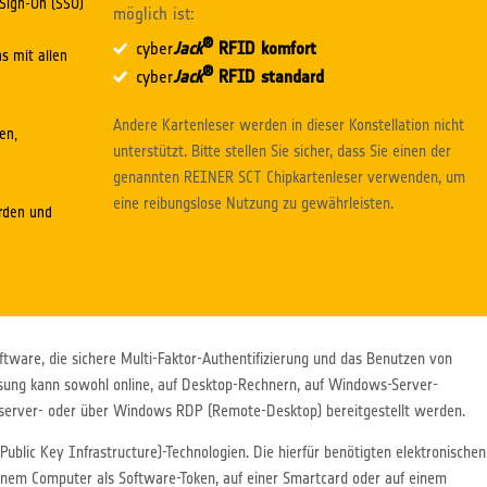
 Sign-On (SSO)
möglich ist:
®
cyber
Jack
RFID komfort
s mit allen
®
cyber
Jack
RFID standard
Andere Kartenleser werden in dieser Konstellation nicht
en,
unterstützt. Bitte stellen Sie sicher, dass Sie einen der
genannten
REINER SCT Chipkartenleser
verwenden, um
eine reibungslose Nutzung zu gewährleisten.
örden und
oftware, die sichere Multi-Faktor-Authentifizierung und das Benutzen von
Lösung kann sowohl online, auf Desktop-Rechnern, auf Windows-Server-
server- oder über Windows RDP (Remote-Desktop) bereitgestellt werden.
(Public Key Infrastructure)-Technologien. Die hierfür benötigten elektronischen
nem Computer als Software-Token, auf einer Smartcard oder auf einem