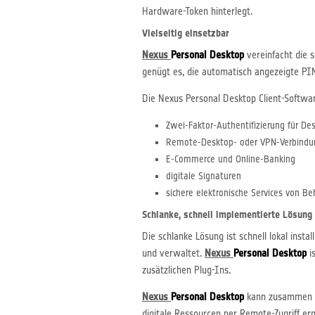
Hardware-Token hinterlegt.
Vielseitig einsetzbar
Nexus
Personal Desktop
vereinfacht die s
genügt es, die automatisch angezeigte P
Die Nexus Personal Desktop Client-Software
Zwei-Faktor-Authentifizierung für 
Remote-Desktop- oder VPN-Verbind
E-Commerce und Online-Banking
digitale Signaturen
sichere elektronische Services von 
Schlanke, schnell implementierte Lösung
Die schlanke Lösung ist schnell lokal insta
und verwaltet.
Nexus
Personal Desktop
i
zusätzlichen Plug-Ins.
Nexus
Personal Desktop
kann zusammen
digitale Ressourcen per Remote-Zugriff er