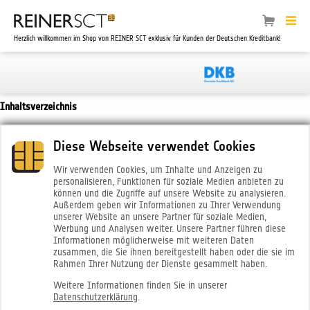
Herzlich willkommen im Shop von REINER SCT exklusiv für Kunden der Deutschen Kreditbank!
Inhaltsverzeichnis
1. Widerrufsbelehrung für Verträge zur Lieferung von Waren
Diese Webseite verwendet Cookies
2. Widerrufsbelehrung für Verträge über die Lieferung von nicht auf einem
Wir verwenden Cookies, um Inhalte und Anzeigen zu
körperlichen Datenträger befindlichen Daten, die in digitaler Form hergestellt
personalisieren, Funktionen für soziale Medien anbieten zu
und bereitgestellt werden
können und die Zugriffe auf unsere Website zu analysieren.
Außerdem geben wir Informationen zu Ihrer Verwendung
unserer Website an unsere Partner für soziale Medien,
Werbung und Analysen weiter. Unsere Partner führen diese
Informationen möglicherweise mit weiteren Daten
zusammen, die Sie ihnen bereitgestellt haben oder die sie im
Rahmen Ihrer Nutzung der Dienste gesammelt haben.
Weitere Informationen finden Sie in unserer
1. Widerrufsbelehrung für Verträge zur
Datenschutzerklärung
.