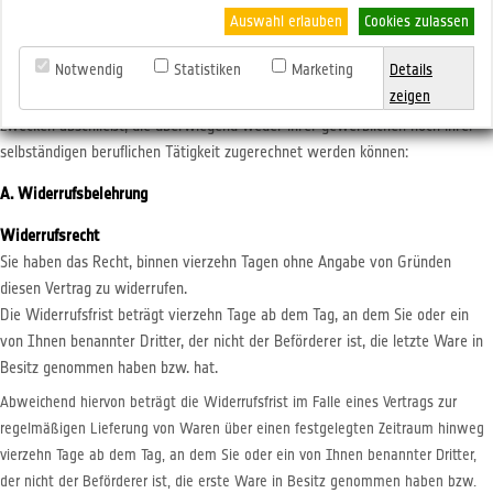
Lieferung von Waren
Auswahl erlauben
Cookies zulassen
Verbrauchern, deren Vertragserklärung auf einen Vertrag zur Lieferung von
Notwendig
Statistiken
Marketing
Details
Waren gerichtet ist, steht ein Widerrufsrecht nach folgender Maßgabe zu,
zeigen
wobei Verbraucher jede natürliche Person ist, die ein Rechtsgeschäft zu
Zwecken abschließt, die überwiegend weder ihrer gewerblichen noch ihrer
selbständigen beruflichen Tätigkeit zugerechnet werden können:
A. Widerrufsbelehrung
Widerrufsrecht
Sie haben das Recht, binnen vierzehn Tagen ohne Angabe von Gründen
diesen Vertrag zu widerrufen.
Die Widerrufsfrist beträgt vierzehn Tage ab dem Tag, an dem Sie oder ein
von Ihnen benannter Dritter, der nicht der Beförderer ist, die letzte Ware in
Besitz genommen haben bzw. hat.
Abweichend hiervon beträgt die Widerrufsfrist im Falle eines Vertrags zur
regelmäßigen Lieferung von Waren über einen festgelegten Zeitraum hinweg
vierzehn Tage ab dem Tag, an dem Sie oder ein von Ihnen benannter Dritter,
der nicht der Beförderer ist, die erste Ware in Besitz genommen haben bzw.